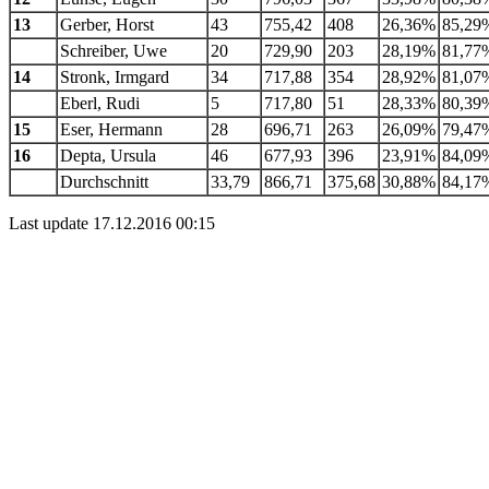
13
Gerber, Horst
43
755,42
408
26,36%
85,29
Schreiber, Uwe
20
729,90
203
28,19%
81,77
14
Stronk, Irmgard
34
717,88
354
28,92%
81,07
Eberl, Rudi
5
717,80
51
28,33%
80,39
15
Eser, Hermann
28
696,71
263
26,09%
79,47
16
Depta, Ursula
46
677,93
396
23,91%
84,09
Durchschnitt
33,79
866,71
375,68
30,88%
84,17
Last update 17.12.2016 00:15