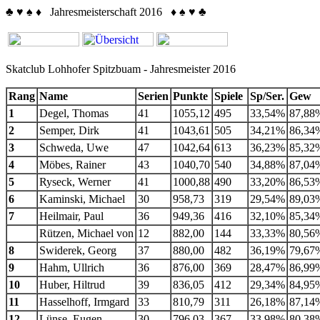
♣
♥
♠
♦
Jahresmeisterschaft 2016
♦
♠
♥
♣
Skatclub Lohhofer Spitzbuam - Jahresmeister 2016
Rang
Name
Serien
Punkte
Spiele
Sp/Ser.
Gew
1
Degel, Thomas
41
1055,12
495
33,54%
87,88
2
Semper, Dirk
41
1043,61
505
34,21%
86,34
3
Schweda, Uwe
47
1042,64
613
36,23%
85,32
4
Möbes, Rainer
43
1040,70
540
34,88%
87,04
5
Ryseck, Werner
41
1000,88
490
33,20%
86,53
6
Kaminski, Michael
30
958,73
319
29,54%
89,03
7
Heilmair, Paul
36
949,36
416
32,10%
85,34
Rützen, Michael von
12
882,00
144
33,33%
80,56
8
Swiderek, Georg
37
880,00
482
36,19%
79,67
9
Hahm, Ullrich
36
876,00
369
28,47%
86,99
10
Huber, Hiltrud
39
836,05
412
29,34%
84,95
11
Hasselhoff, Irmgard
33
810,79
311
26,18%
87,14
12
Lünse, Eugen
30
796,03
367
33,98%
80,38